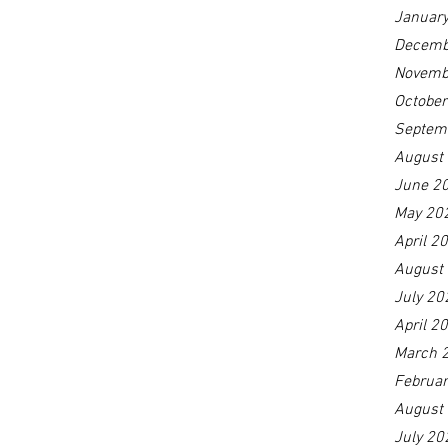
Januar
Decemb
Novemb
Octobe
Septem
August
June 2
May 20
April 2
August
July 20
April 2
March 
Februa
August
July 20