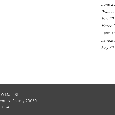
June 2
Octobe
May 20
March 
Februa
Januar
May 20
 W Main St
Ventura County 93060
USA