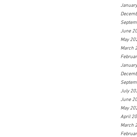
Januar
Decemb
Septem
June 2
May 20
March 
Februa
Januar
Decemb
Septem
July 20
June 2
May 20
April 2
March 
Februa