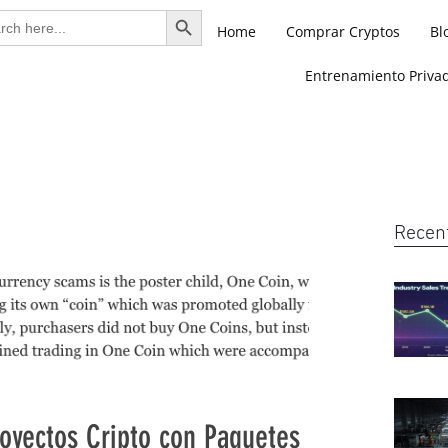
Search Button
ch
Home
Comprar Cryptos
Bl
Entrenamiento Priva
Recen
oyectos Cripto con Paquetes