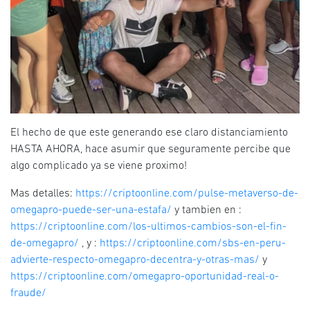
El hecho de que este generando ese claro distanciamiento
HASTA AHORA, hace asumir que seguramente percibe que
algo complicado ya se viene proximo!
Mas detalles:
https://criptoonline.com/pulse-metaverso-de-
omegapro-puede-ser-una-estafa/
y tambien en :
https://criptoonline.com/los-ultimos-cambios-son-el-fin-
de-omegapro/
, y :
https://criptoonline.com/sbs-en-peru-
advierte-respecto-omegapro-decentra-y-otras-mas/
y
https://criptoonline.com/omegapro-oportunidad-real-o-
fraude/